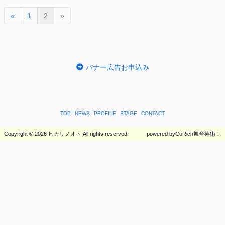
(
«
1
2
»
c
u
r
r
e
バナー広告お申込み
n
t
)
TOP
NEWS
PROFILE
STAGE
CONTACT
Copyright ©
2026 ヒカリノオト All rights reserved.
powered by
CoRich舞台芸術！