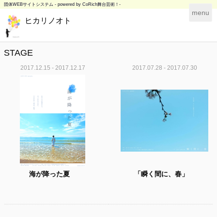
団体WEBサイトシステム - powered by
CoRich舞台芸術！-
T
menu
ヒカリノオト
o
g
g
l
STAGE
e
2017.12.15 - 2017.12.17
2017.07.28 - 2017.07.30
n
a
v
i
g
a
t
i
o
n
海が降った夏
「瞬く間に、春」