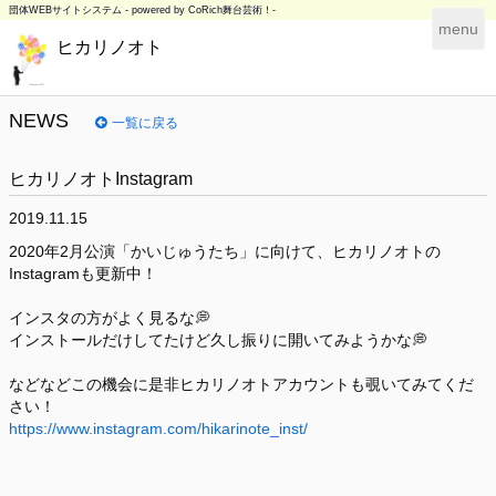
団体WEBサイトシステム - powered by
CoRich舞台芸術！-
T
menu
ヒカリノオト
o
g
g
l
NEWS
一覧に戻る
e
n
ヒカリノオトInstagram
a
v
2019.11.15
i
g
2020年2月公演「かいじゅうたち」に向けて、ヒカリノオトの
a
Instagramも更新中！
t
i
インスタの方がよく見るな💭
o
インストールだけしてたけど久し振りに開いてみようかな💭
n
などなどこの機会に是非ヒカリノオトアカウントも覗いてみてくだ
さい！
https://www.instagram.com/hikarinote_inst/